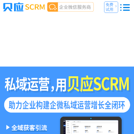
免费
>
试用