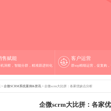
销售赋能
客户运营
商机洞察，智能分群，精准跟进转化
群sop精细运营，促复购
态
>
企微SCRM系统案例&资讯
> 企微scrm大比拼：各家优缺点分析
企微scrm大比拼：各家