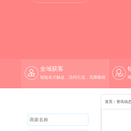
全域获客
智能名片触达，活码引流，无限吸粉
免费试用
首页
>
资讯动