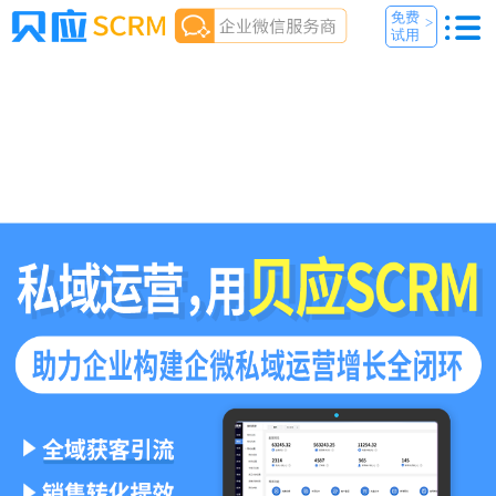
免费
>
试用