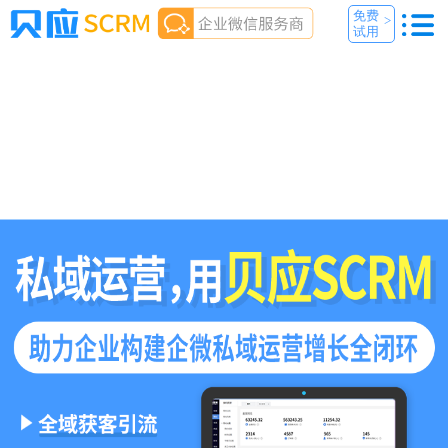
免费
>
试用