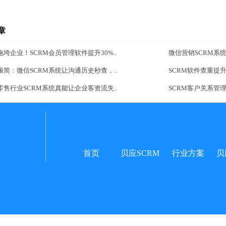
章
垮企业！SCRM会员管理软件提升30%..
微信营销SCRM系
简：微信SCRM系统让沟通历史秒查，..
SCRM软件查重提
售行业SCRM系统真能让企业客资流失..
SCRM客户关系管
首页
贝应SCRM
行业方案
贝