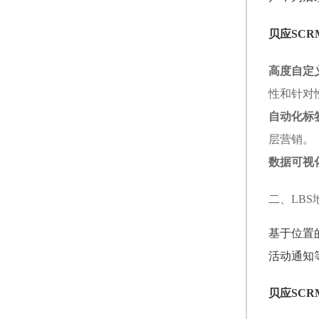
贝应SC
高度自定
性和针对
自动化标
层营销。
数据可视
二、LB
基于位置
活动通知
贝应SCR