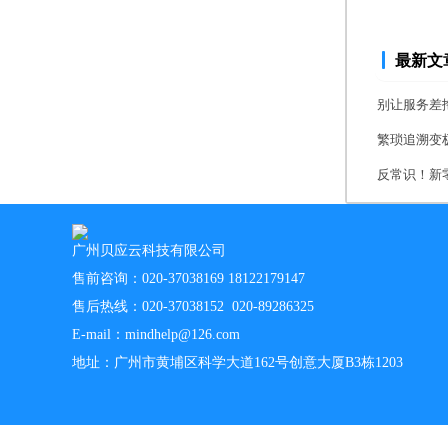
最新文
别让服务差拖
繁琐追溯变极
反常识！新零
广州贝应云科技有限公司
售前咨询：020-37038169 18122179147
售后热线：020-37038152 020-89286325
E-mail：mindhelp@126.com
地址：广州市黄埔区科学大道162号创意大厦B3栋1203