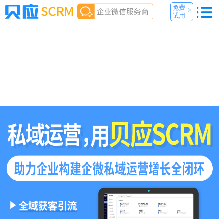
免费
>
试用