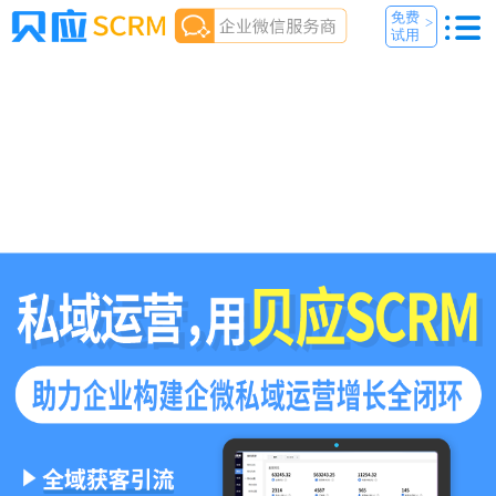
免费
>
试用