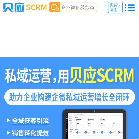
免费
>
试用