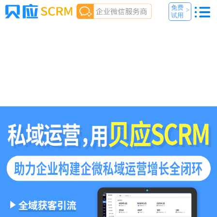
免费
>
试用