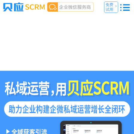
免费
>
试用