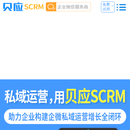
免费
>
试用