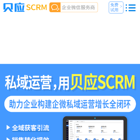
免费
>
试用