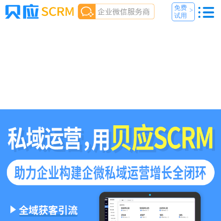
免费
>
试用