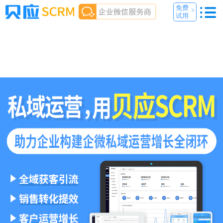
免费
>
试用