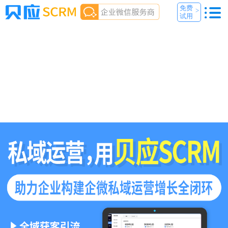
免费
>
试用