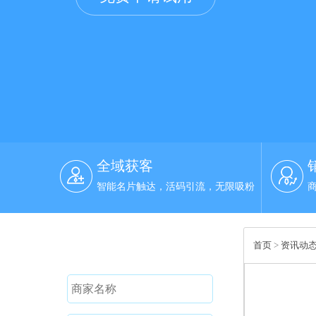
全域获客
智能名片触达，活码引流，无限吸粉
免费试用
首页
>
资讯动