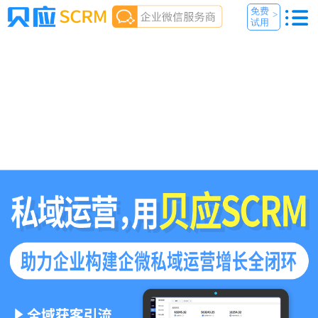
免费
>
试用