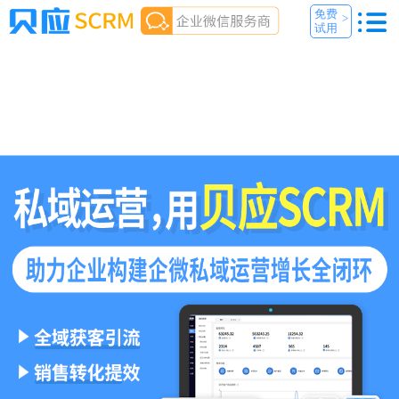
免费
>
试用