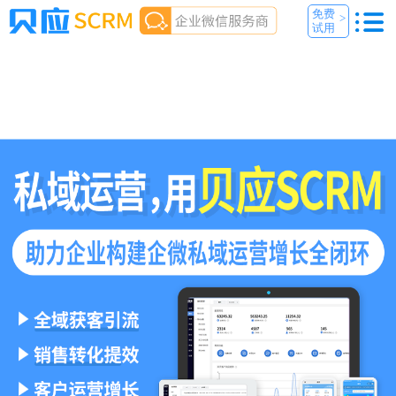
免费
>
试用