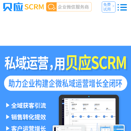
免费
>
试用