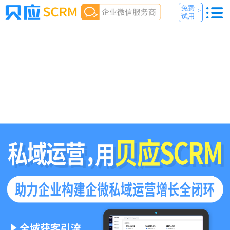
免费
>
试用