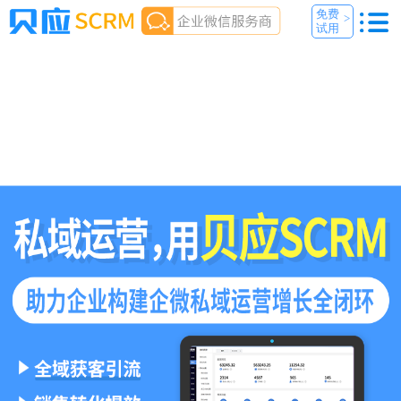
免费
>
试用