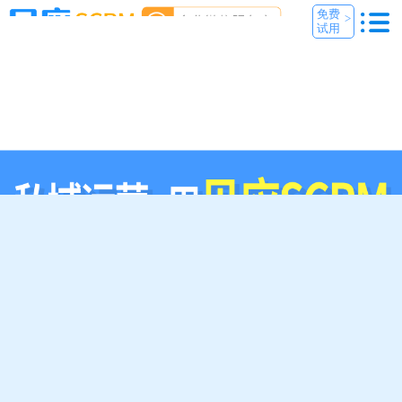
免费
>
试用