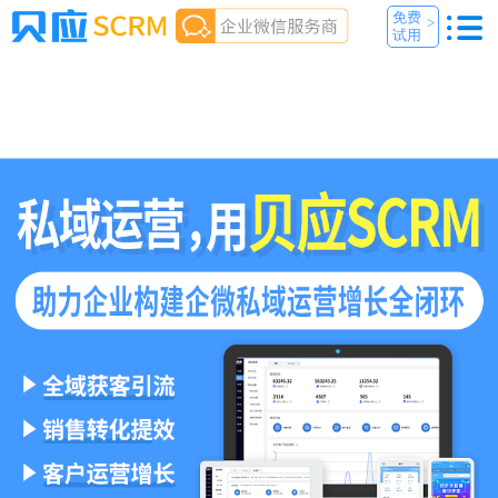
免费
>
试用