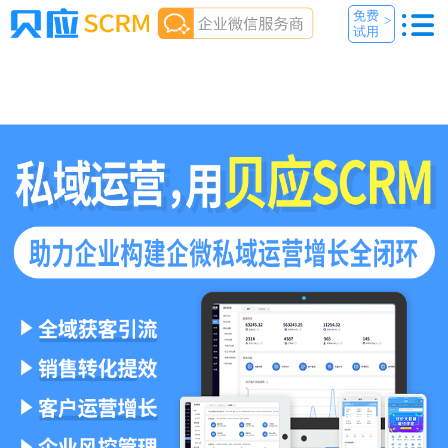
免费
>
试用