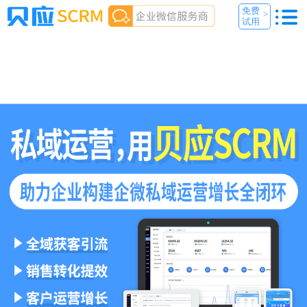
免费
>
试用