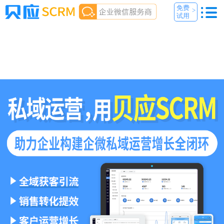
免费
>
试用