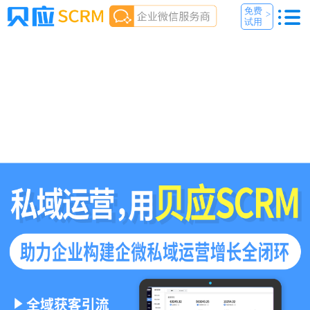
免费
>
试用