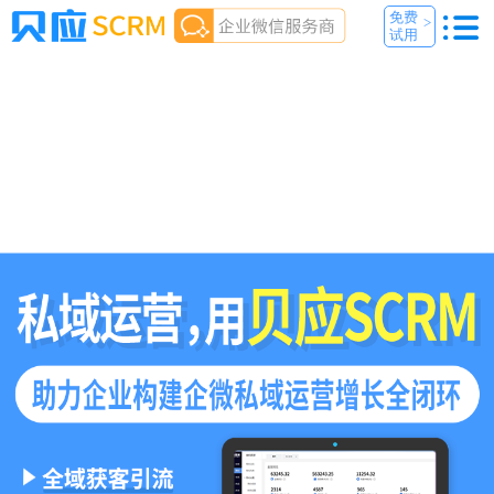
免费
>
试用