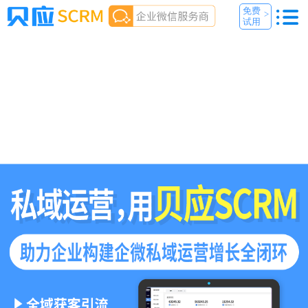
免费
>
试用