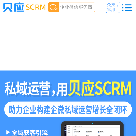
免费
>
试用