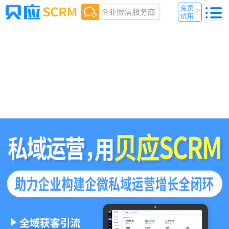
免费
>
试用