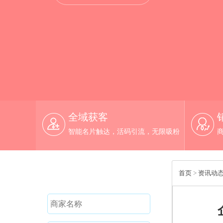
全域获客
智能名片触达，活码引流，无限吸粉
免费试用
首页
>
资讯动