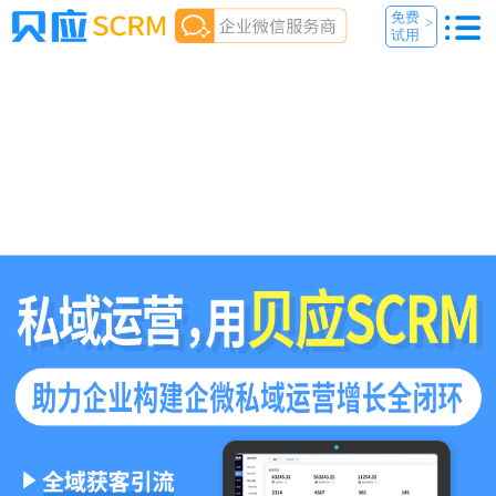
免费
>
试用