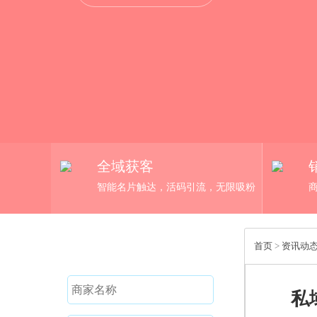
全域获客
智能名片触达，活码引流，无限吸粉
免费试用
首页
>
资讯动
私