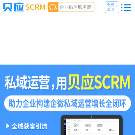
免费
>
试用