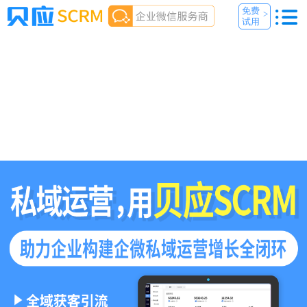
免费
>
试用