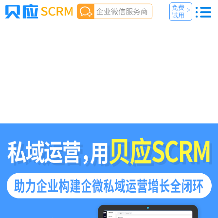
免费
>
试用