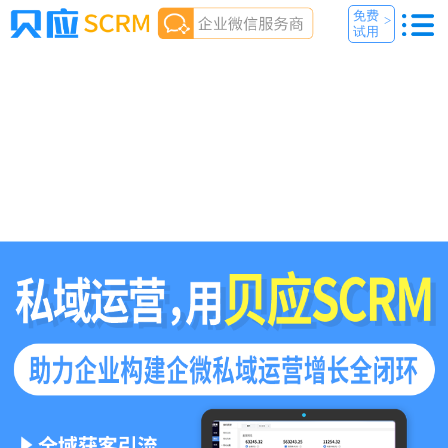
免费
>
试用