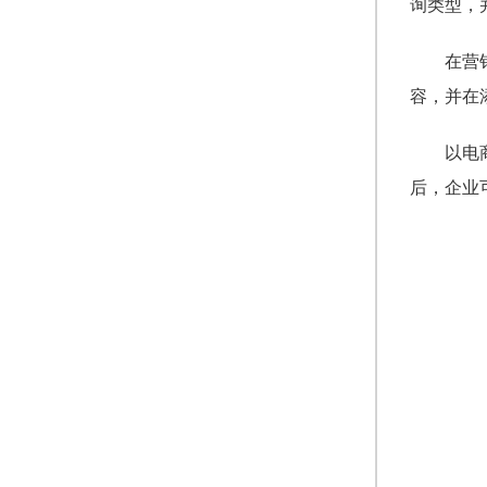
询类型，
在营
容，并在
以电
后，企业