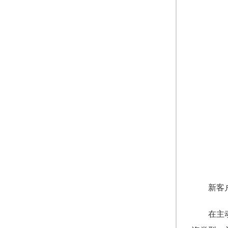
新客
在主