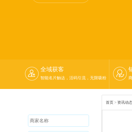
全域获客
智能名片触达，活码引流，无限吸粉
免费试用
首页
>
资讯动