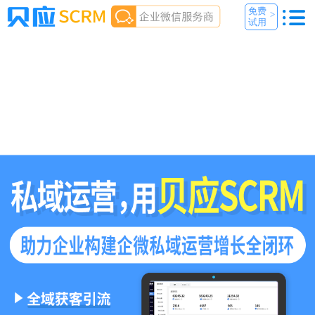
免费
>
试用