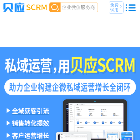
免费
>
试用