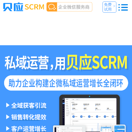
免费
>
试用