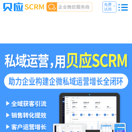
免费
>
试用