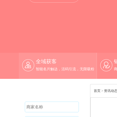
全域获客
智能名片触达，活码引流，无限吸粉
免费试用
首页
>
资讯动