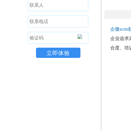
企微scr
企业追求
合度、培