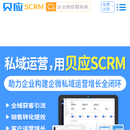
免费
>
试用