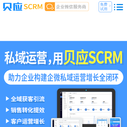
免费
>
试用